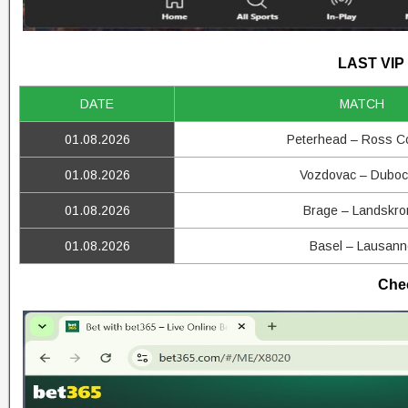
LAST VIP
DATE
MATCH
01.08.2026
Peterhead – Ross C
01.08.2026
Vozdovac – Duboc
01.08.2026
Brage – Landskro
01.08.2026
Basel – Lausann
Chec