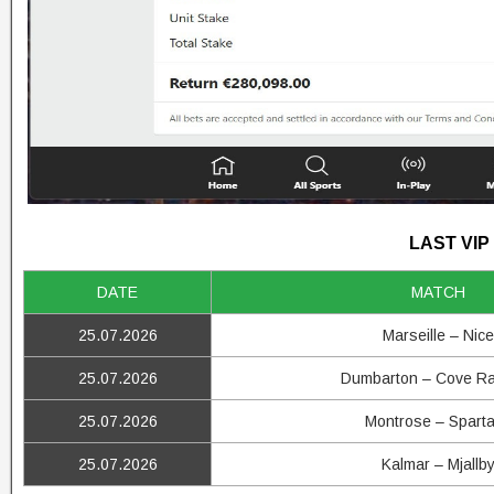
LAST VIP
DATE
MATCH
25.07.2026
Marseille – Nice
25.07.2026
Dumbarton – Cove R
25.07.2026
Montrose – Spart
25.07.2026
Kalmar – Mjallb