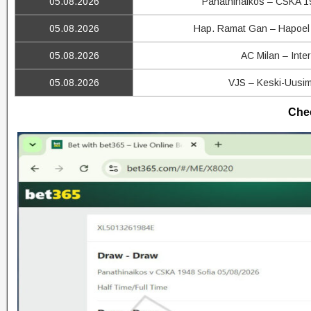
05.08.2026
Panathinaikos – CSKA 1
05.08.2026
Hap. Ramat Gan – Hapoel
05.08.2026
AC Milan – Inter
05.08.2026
VJS – Keski-Uusi
Chec