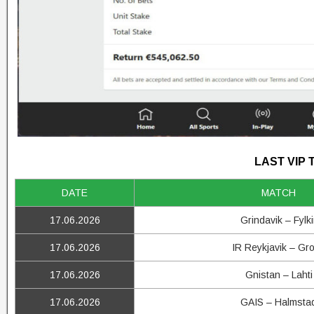
LAST VIP 
DATE
MATCH
17.06.2026
Grindavik – Fylki
17.06.2026
IR Reykjavik – Gro
17.06.2026
Gnistan – Lahti
17.06.2026
GAIS – Halmsta