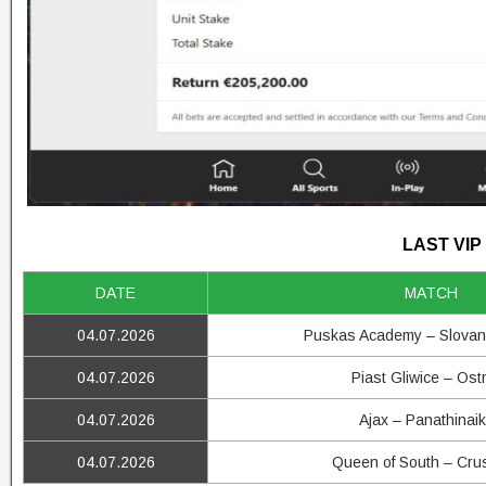
LAST VIP
DATE
MATCH
04.07.2026
Puskas Academy – Slovan 
04.07.2026
Piast Gliwice – Ost
04.07.2026
Ajax – Panathinai
04.07.2026
Queen of South – Cru