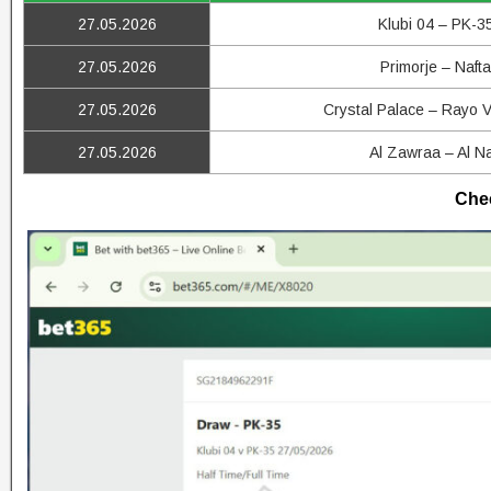
27.05.2026
Klubi 04 – PK-3
27.05.2026
Primorje – Nafta
27.05.2026
Crystal Palace – Rayo V
27.05.2026
Al Zawraa – Al Na
Chec