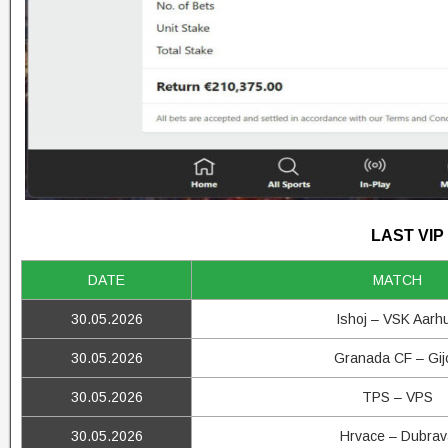
LAST VIP
DATE
MATCH
30.05.2026
Ishoj – VSK Aarh
30.05.2026
Granada CF – Gij
30.05.2026
TPS – VPS
30.05.2026
Hrvace – Dubrav