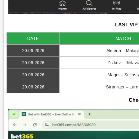
LAST VIP
DATE
MATCH
20.06.2026
Almeria – Malag
20.06.2026
Zizkov – Jihlav
20.06.2026
Magni – Selfoss
20.06.2026
Stranraer – Larn
Chec