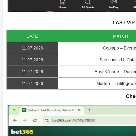
LAST VIP
DATE
MATCH
11.07.2026
Copiapo – Evert
11.07.2026
San Luis – U. Cato
11.07.2026
East Kilbride – Dunfe
11.07.2026
Morton – Linlithgow
Chec