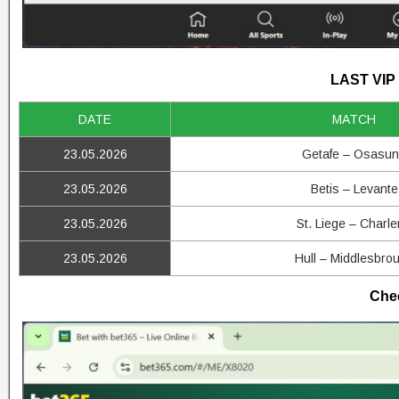
LAST VIP
DATE
MATCH
23.05.2026
Getafe – Osasu
23.05.2026
Betis – Levante
23.05.2026
St. Liege – Charle
23.05.2026
Hull – Middlesbro
Chec