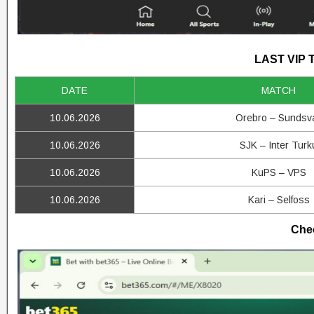
LAST VIP 
DATE
MATCH
10.06.2026
Orebro – Sundsva
10.06.2026
SJK – Inter Turk
10.06.2026
KuPS – VPS
10.06.2026
Kari – Selfoss
Chec