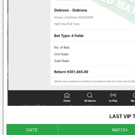
LAST VIP 
DATE
MATCH